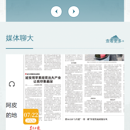
2026-05-26
聊城大学第六次党代会专题网站正式上线
媒体聊大
查看更多+
07
22
0
/
2026
2