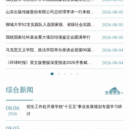
-20
2026-08-05
山东出版传媒股份有限公司总经理李涛一行来校考察交流
-18
洛
2026-08-05
聊城大学52支实践队入选国家级、省级社会实践专项活动
-18
省
2026-08-05
我校国家社科基金重大项目结项鉴定会圆满举行
-17
2026-08-04
马克思主义学院、政法学院举办座谈会迎接06届校友
-17
2026-08-04
《环球时报》英文版整版深度报道2026齐鲁赋能太平洋岛国青年实训营
综合新闻
查看更多+
08
06
招生工作处开展学校“十五五”事业发展规划专题学习研
/
2026
讨
08
05