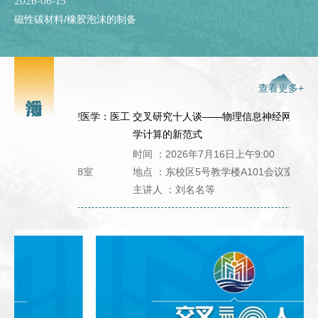
2026-06-15
磁性碳材料/橡胶泡沫的制备
查看更多+
与口腔医学：医工
交叉研究十人谈——物理信息神经网络：流体力
交叉
学计算的新范式
交叉
:00
时间 ：2026年7月16日上午9:00
时间 ：
)408室
地点 ：东校区5号教学楼A101会议室（建工之家）
地点 
主讲人 ：刘名名等
主讲人