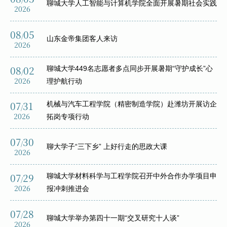
/
聊城大学人工智能与计算机学院全面开展暑期社会实践
2026
08
05
/
山东金帝集团客人来访
2026
08
02
聊城大学449名志愿者多点同步开展暑期“守护成长”心
/
2026
理护航行动
07
31
机械与汽车工程学院（精密制造学院）赴潍坊开展访企
/
2026
拓岗专项行动
07
30
/
聊大学子“三下乡” 上好行走的思政大课
2026
07
29
聊城大学材料科学与工程学院召开中外合作办学项目申
/
2026
报冲刺推进会
07
28
/
聊城大学举办第四十一期“交叉研究十人谈”
2026