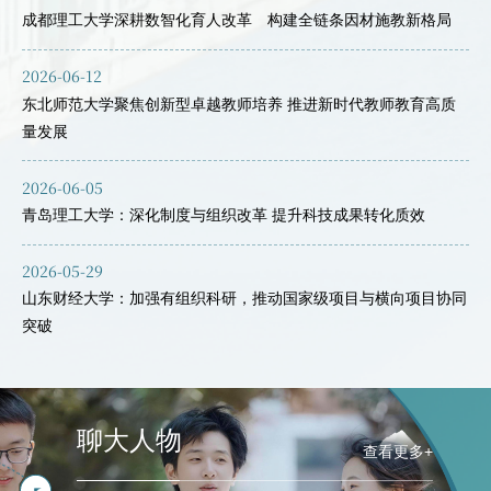
成都理工大学深耕数智化育人改革 构建全链条因材施教新格局
2026-06-12
东北师范大学聚焦创新型卓越教师培养 推进新时代教师教育高质
量发展
2026-06-05
青岛理工大学：深化制度与组织改革 提升科技成果转化质效
2026-04-27
【有聊】 聊大创客说 · 林上又！
2026-05-29
2026-03-30
【有聊】聊大青年说 · 彭秀清：感谢不曾退缩的自己
山东财经大学：加强有组织科研，推动国家级项目与横向项目协同
突破
2026-01-29
【有聊】聊大青年说 其实，我是吴晓丽！
2026-01-29
【有聊】她是郭峥
聊大人物
查看更多+
2025-12-31
“齐鲁最美青年”吕艳丽：缔造龙舟赛场上的“梦之队”