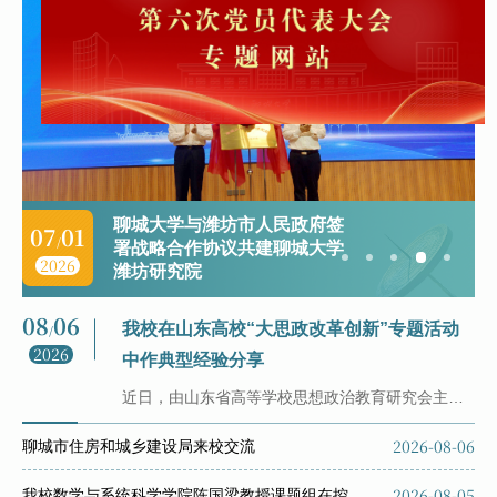
0
聊城大学与潍坊市人民政府签
07
01
/
署战略合作协议共建聊城大学
2026
潍坊研究院
08
06
0
升
我校在山东高校“大思政改革创新”专题活动
/
2026
2
中作典型经验分享
近日，由山东省高等学校思想政治教育研究会主办、山东师范大学承...
-21
学
2026-08-06
聊城市住房和城乡建设局来校交流
-21
“
2026-08-05
我校数学与系统科学学院陈国梁教授课题组在控制工程领域取得重要进展