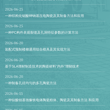
2026-06-25
2025-12-31
“齐鲁最美青年”吕艳丽：缔造龙舟赛场上的“梦之队”
一种织构化铌酸钾钠基压电陶瓷及其制备方法和应用
2026-06-25
有聊 | 聊大青年说 · 熊金兰：将温暖继续传递
2026-06-25
一种PC构件表观裂缝及孔洞特征参数的计算方法
2026-06-22
有聊 | 聊大青年说 · 孙玲云：用实绩回馈期许
2026-06-20
2026-06-08
有聊丨我身边的青春榜样·苗凯：不设极限
装配式预制楼梯通用组合模具及其实现方法
2026-06-20
2026-05-20
有聊 | 聊大青年说 · 蒋祝舜：知不足而奋进
基于SLA增材制造技术的陶瓷材料“内外”增韧技术
2026-05-09
【有聊 】 聊大青年说 · 房金秋：拒绝躺平
2026-06-20
一种制备孔径均匀的多孔陶瓷方法
2026-06-15
一种钛酸钡基弛豫铁电体陶瓷粉体、陶瓷及其制备方法 和应用