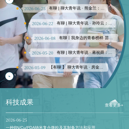
2026-06-25
有聊 | 聊大青年说 · 熊金兰：将温暖继续传递
2026-06-22
有聊 | 聊大青年说 · 孙玲云：用实绩回馈期许
2026-06-08
有聊丨我身边的青春榜样·苗凯：不设极限
2026-05-20
有聊 | 聊大青年说 · 蒋祝舜：知不足而奋进
2026-05-09
【有聊 】 聊大青年说 · 房金秋：拒绝躺平
2026-04-27
【有聊】 聊大创客说 · 林上又！
2026-03-30
【有聊】聊大青年说 · 彭秀清：感谢不曾退缩的自己
科技成果
查看更多+
2026-01-29
【有聊】聊大青年说 其实，我是吴晓丽！
2026-06-25
2026-01-29
【有聊】她是郭峥
一种BN/Cu/PDA纳米复合微粒及其制备方法和应用