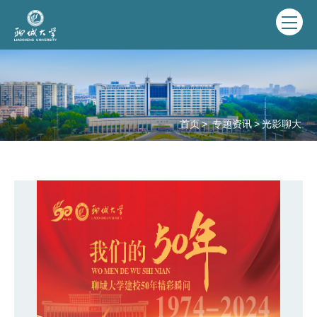
首页
>
专题资讯
>
光影聊大