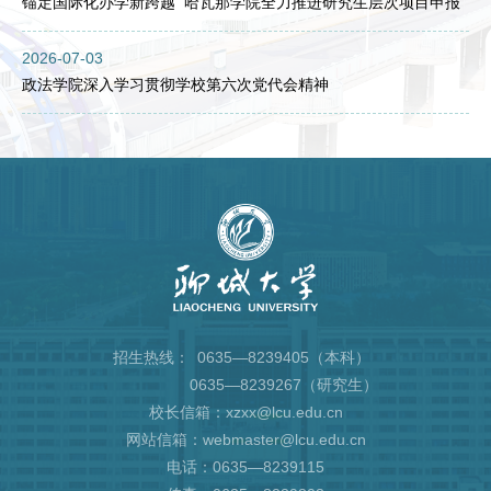
锚定国际化办学新跨越 哈瓦那学院全力推进研究生层次项目申报
2026-07-03
政法学院深入学习贯彻学校第六次党代会精神
招生热线：
0635—8239405（本科）
0635—8239267（研究生）
校长信箱：xzxx@lcu.edu.cn
网站信箱：webmaster@lcu.edu.cn
电话：0635—8239115