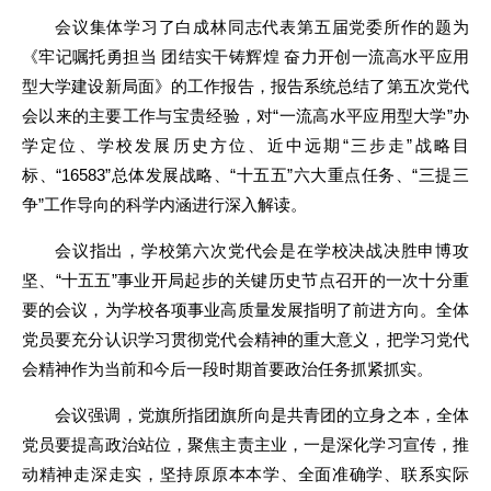
会议集体学习了白成林同志代表第五届党委所作的题为
《牢记嘱托勇担当 团结实干铸辉煌 奋力开创一流高水平应用
型大学建设新局面》的工作报告，报告系统总结了第五次党代
会以来的主要工作与宝贵经验，对“一流高水平应用型大学”办
学定位、学校发展历史方位、近中远期“三步走”战略目
标、“16583”总体发展战略、“十五五”六大重点任务、“三提三
争”工作导向的科学内涵进行深入解读。
会议指出，学校第六次党代会是在学校决战决胜申博攻
坚、“十五五”事业开局起步的关键历史节点召开的一次十分重
要的会议，为学校各项事业高质量发展指明了前进方向。全体
党员要充分认识学习贯彻党代会精神的重大意义，把学习党代
会精神作为当前和今后一段时期首要政治任务抓紧抓实。
会议强调，党旗所指团旗所向是共青团的立身之本，全体
党员要提高政治站位，聚焦主责主业，一是深化学习宣传，推
动精神走深走实，坚持原原本本学、全面准确学、联系实际