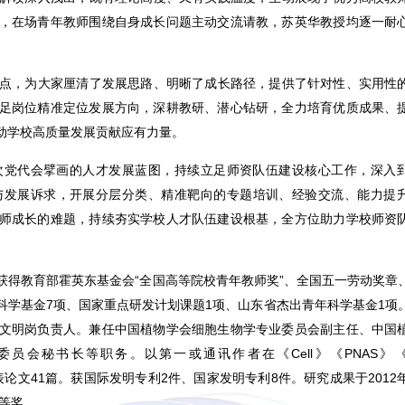
，在场青年教师围绕自身成长问题主动交流请教，苏英华教授均逐一耐
。
点，为大家厘清了发展思路、明晰了成长路径，提供了针对性、实用性
足岗位精准定位发展方向，深耕教研、潜心钻研，全力培育优质成果、
动学校高质量发展贡献应有力量。
次党代会擘画的人才发展蓝图，持续立足师资队伍建设核心工作，深入
与发展诉求，开展分层分类、精准靶向的专题培训、经验交流、能力提
师成长的难题，持续夯实学校人才队伍建设根基，全方位助力学校师资
获得教育部霍英东基金会“全国高等院校青年教师奖”、全国五一劳动奖章
科学基金7项、国家重点研发计划课题1项、山东省杰出青年科学基金1项
文明岗负责人。兼任中国植物学会细胞生物学专业委员会副主任、中国
秘书长等职务。以第一或通讯作者在《Cell》《PNAS》《Na
上发表论文41篇。获国际发明专利2件、国家发明专利8件。研究成果于2012
一等奖。