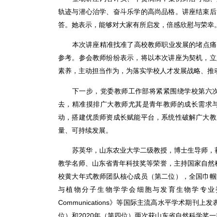
轨迹与潜心治学、奋斗乐学的高尚品格。讲座结束后
答。她表示，能够对大家有所启发，倍感欣慰与荣幸
本次讲座精准找准了高校教师职业发展的堵点痛
参考。参会教师纷纷表示，将以本次讲座为契机，立
素养，主动担当作为，为落实学校人才发展战略、推
下一步，党委教师工作部将紧紧围绕学校第六
去，精准摸排广大教师尤其是青年教师的成长需求
动，搭建优质师资成长赋能平台，系统性破解广大教
量、可持续发展。
苏英华，山东农业大学二级教授，博士生导师，
教学名师、山东省青年科技奖等荣誉，主持国家自然
校黄大年式教师团队核心成员（第二位），全国巾帼
与植物分子生物学学会细胞与发育生物学专业委员会
Communications》等国际主流高水平学术期刊
位）和2020年（第四位）两次获山东省自然科学奖