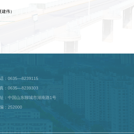
夏建伟）
话：0635—8239115
真：0635—8239303
址：中国山东聊城市湖南路1号
编：252000