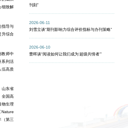
刊刻”
心细致解
2026-06-11
的指导与
刘雪立谈“期刊影响力综合评价指标与办刊策略”
提升综合
2026-06-10
到教师中
曹晖谈“阅读如何让我们成为‘超级共情者’”
升系列活
队伍高质
、山东省
。全国高
植物生理
ture
年（第三