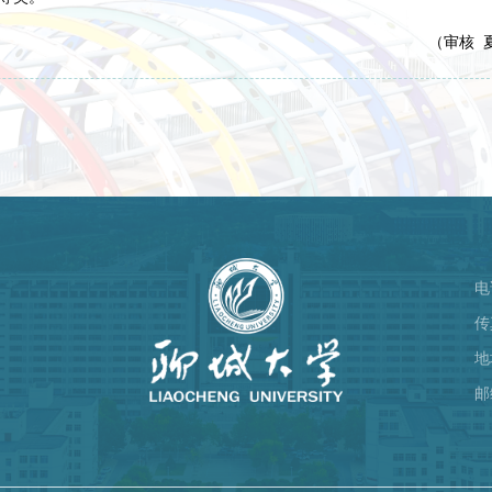
（审核 
电
）
传
地
邮