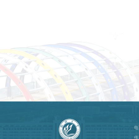
电
）
传