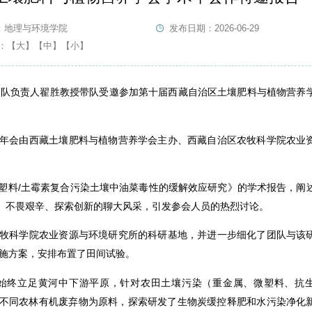
：地理与环境学院
发布日期：2026-06-29
：
【大】
【中】
【小】
研团队负责人翟胜教授带队受邀参加第十届西藏自治区土壤肥料与植物营养
年会由西藏土壤肥料与植物营养学会主办、西藏自治区农牧科学院农业
塑料/土霉素复合污染土壤中油菜毒性的缓解效应研究》的学术报告，阐
、不畏艰辛、探索创新的聊大风采，引发参会人员的热烈讨论。
牧科学院农业资源与环境研究所的科研基地，并进一步细化了团队与该
实施方案，安排布置了田间试验。
始终立足黄河中下游平原，针对农田土壤污染（重金属、微塑料、抗
不同农林有机废弃物为原料，探索研发了生物炭缓控释肥和水污染净化