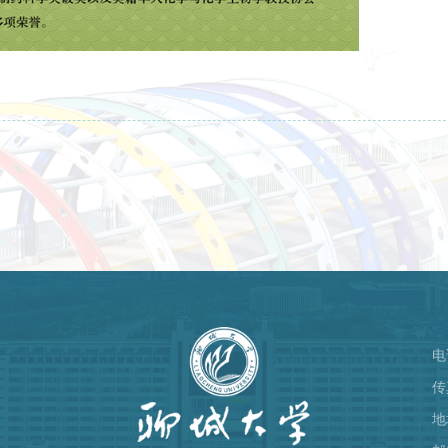
电
）
传
地