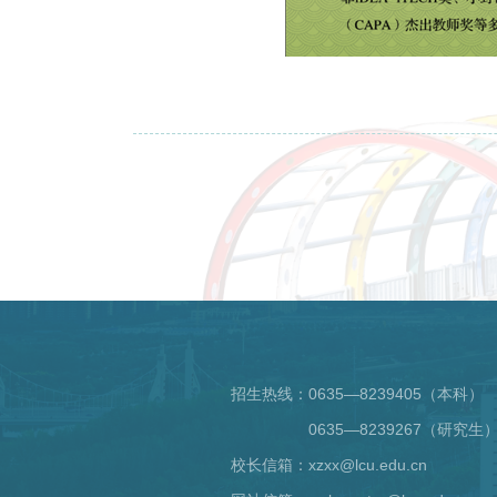
招生热线：
0635—8239405（本科）
0635—8239267（研究生
校长信箱：xzxx@lcu.edu.cn