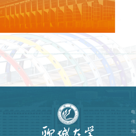
电
）
传
地