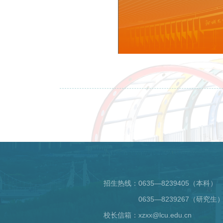
招生热线：
0635—8239405（本科）
0635—8239267（研究生
校长信箱：xzxx@lcu.edu.cn