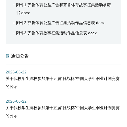
附件1 齐鲁体育公益广告和齐鲁体育故事征集活动承诺
书.docx
附件2 齐鲁体育公益广告征集活动作品信息表.docx
附件3 齐鲁体育故事征集活动作品信息表.docx
通知公告
2026-06-22
关于我校学生跨校参加第十五届“挑战杯”中国大学生创业计划竞赛
的公示
2026-06-22
关于我校学生跨校参加第十五届“挑战杯”中国大学生创业计划竞赛
的公示