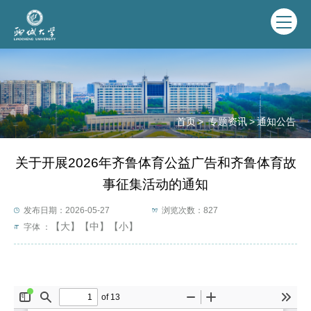
首页
>
专题资讯
>
通知公告
关于开展2026年齐鲁体育公益广告和齐鲁体育故
事征集活动的通知
发布日期：2026-05-27
浏览次数：
827
【大】
【中】
【小】
字体 ：