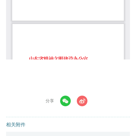
分享
相关附件