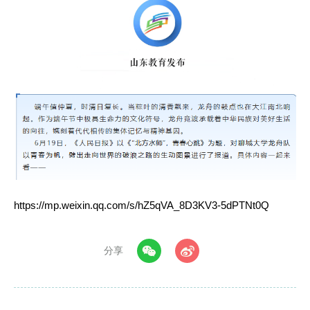
https://mp.weixin.qq.com/s/hZ5qVA_8D3KV3-5dPTNt0Q
分享