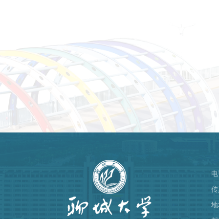
电
）
传
地