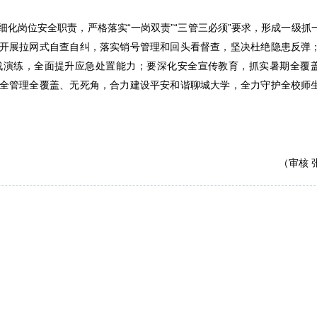
化岗位安全职责，严格落实“一岗双责”“三管三必须”要求，形成一级抓
开展拉网式自查自纠，落实销号管理和回头看督查，坚决杜绝隐患反弹
战演练，全面提升应急处置能力；要深化安全宣传教育，抓实暑期全覆
全管理全覆盖、无死角，合力建设平安和谐聊城大学，全力守护全校师
（审核 