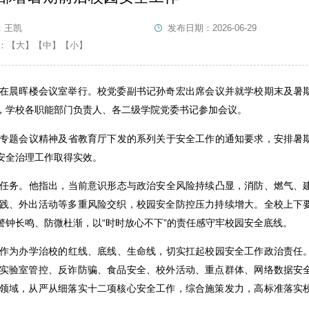
：王凯
发布日期：2026-06-29
：
【大】
【中】
【小】
署会在晨晖楼会议室举行。校党委副书记孙奇宏出席会议并就学校期末及暑
，学校各职能部门负责人、各二级学院党委书记参加会议。
专题会议精神及省教育厅下发的系列关于安全工作的通知要求，安排暑
安全治理工作取得实效。
任务。他指出，当前意识形态与政治安全风险持续凸显，消防、燃气、
践、外出活动等多重风险交织，校园安全防控压力持续增大。全校上下
警钟长鸣、防微杜渐，以“时时放心不下”的责任感守牢校园安全底线。
作为办学治校的红线、底线、生命线，切实扛起校园安全工作政治责任
实验室管控、反诈防骗、食品安全、校外活动、重点群体、网络数据安
领域，从严从细落实十二项核心安全工作，综合施策发力，高标准落实