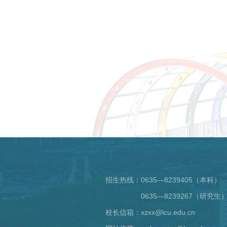
招生热线：
0635—8239405（本科）
0635—8239267（研究生
校长信箱：xzxx@lcu.edu.cn