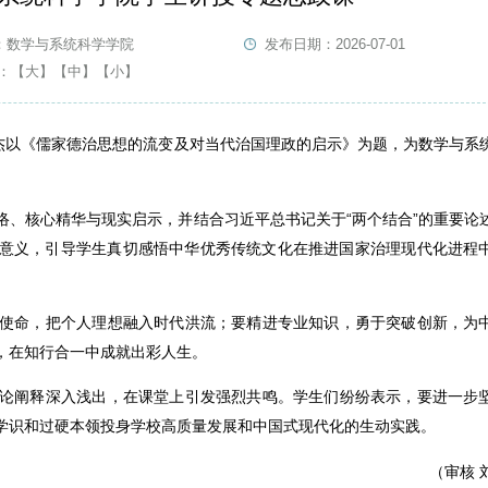
：数学与系统科学学院
发布日期：2026-07-01
：
【大】
【中】
【小】
元杰以《儒家德治思想的流变及对当代治国理政的启示》为题，为数学与系
络、核心精华与现实启示，并结合习近平总书记关于“两个结合”的重要论
意义，引导学生真切感悟中华优秀传统文化在推进国家治理现代化进程
使命，把个人理想融入时代洪流；要精进专业知识，勇于突破创新，为
，在知行合一中成就出彩人生。
论阐释深入浅出，在课堂上引发强烈共鸣。学生们纷纷表示，要进一步
学识和过硬本领投身学校高质量发展和中国式现代化的生动实践。
（审核 