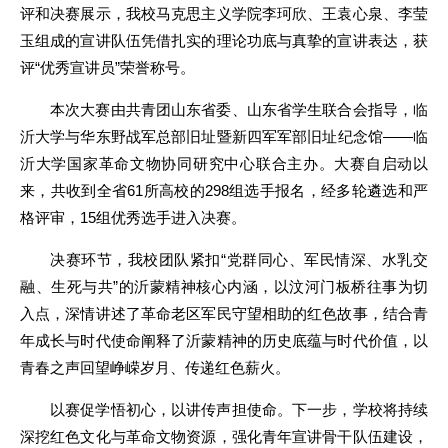
评和决赛展示，我校马克思主义学院李珂欣、王袁心泉、李莹
玉组成的宣讲队伍凭借扎实的理论功底与真挚的宣讲表达，获
评“优秀宣讲员”荣誉称号。
本次大赛由共青团山东省委、山东省学生联合会指导，临
沂大学与华东野战军总部旧址暨新四军军部旧址纪念馆——临
沂大学国家革命文物协同研究中心联合主办。大赛自启动以
来，共收到全省61所高校的298组选手报名，经多轮遴选和严
格评审，15组优秀选手进入决赛。
决赛环节，我校团队紧扣“党群同心、军民情深、水乳交
融、生死与共”的沂蒙精神核心内涵，以汶河门板桥往事为切
入点，深情讲述了革命老区军民守望相助的红色故事，结合青
年成长与时代使命阐释了沂蒙精神的历史底蕴与时代价值，以
青春之声回望峥嵘岁月、传递红色薪火。
以赛促学悟初心，以讲传声担使命。下一步，学校将持续
深挖红色文化与革命文物资源，强化青年宣讲骨干队伍建设，