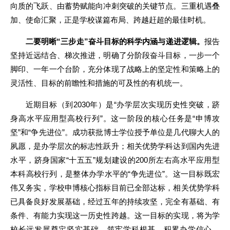
向质的飞跃、由蓄势赋能向冲刺突破的关键节点。三重机遇叠
加、使命汇聚，正是学校谋篇布局、跨越赶超的最佳时机。
二要明晰“三步走”奋斗目标的科学内涵与递进逻辑。
报告
坚持近远结合、梯次推进，明确了分阶段奋斗目标，一步一个
脚印、一年一个台阶，充分体现了战略上的坚定性和策略上的
灵活性、目标的前瞻性和措施的可及性的有机统一。
近期目标（到2030年）是“办学层次实现历史性突破，跻
身高水平应用型高校行列”。这一阶段的核心任务是“申博攻
坚”和“争先进位”。成功获批博士学位授予单位是几代聊大人的
夙愿，是办学层次的标志性跃升；相关优势学科达到国内先进
水平，跻身国家“十五五”规划建设的200所左右高水平应用型
本科高校行列，是整体办学水平的“争先进位”。这一目标既宏
伟又务实，学校申博核心指标目前已全部达标，相关优势学科
已具备良好发展基础，经过五年的持续攻坚，完全有基础、有
条件、有能力实现这一历史性跨越。这一目标的实现，将为学
校长远发展奠定坚实基础、筑牢学科根基、积累办学信心，