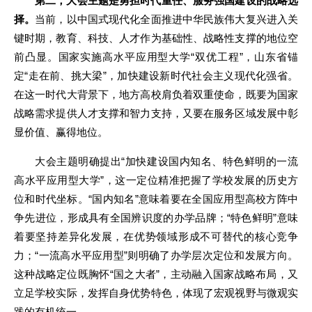
第二，大会主题是勇担时代重任、服务强国建设的战略选
择。
当前，以中国式现代化全面推进中华民族伟大复兴进入关
键时期，教育、科技、人才作为基础性、战略性支撑的地位空
前凸显。国家实施高水平应用型大学“双优工程”，山东省锚
定“走在前、挑大梁”，加快建设新时代社会主义现代化强省。
在这一时代大背景下，地方高校肩负着双重使命，既要为国家
战略需求提供人才支撑和智力支持，又要在服务区域发展中彰
显价值、赢得地位。
大会主题明确提出“加快建设国内知名、特色鲜明的一流
高水平应用型大学”，这一定位精准把握了学校发展的历史方
位和时代坐标。“国内知名”意味着要在全国应用型高校方阵中
争先进位，形成具有全国辨识度的办学品牌；“特色鲜明”意味
着要坚持差异化发展，在优势领域形成不可替代的核心竞争
力；“一流高水平应用型”则明确了办学层次定位和发展方向。
这种战略定位既胸怀“国之大者”，主动融入国家战略布局，又
立足学校实际，发挥自身优势特色，体现了宏观视野与微观实
践的有机统一。