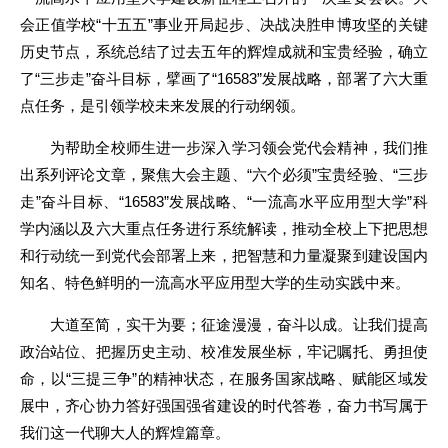
会正值学校“十五五”事业开局起步、决战决胜申博攻坚的关键
历史节点，系统总结了过去五年的辉煌成就和宝贵经验，确立
了“三步走”奋斗目标，擘画了“16583”发展战略，部署了六大重
点任务，是引领学校未来发展的行动纲领。
为帮助全校师生进一步深入学习领会党代会精神，我们推
出系列评论文章，聚焦大会主题、“六个必须”宝贵经验、“三步
走”奋斗目标、“16583”发展战略、“一流高水平应用型大学”科
学内涵以及六大重点任务进行系统解读，推动全校上下把思想
和行动统一到党代会部署上来，把智慧和力量凝聚到建设国内
知名、特色鲜明的一流高水平应用型大学的生动实践中来。
大道至简，实干为要；征途漫漫，奋斗以成。让我们提高
政治站位、把握历史主动、校准发展坐标，牢记嘱托、勇担使
命，以“三提三争”的精神状态，在服务国家战略、赋能区域发
展中，齐心协力答好强国强省建设的时代答卷，奋力书写属于
我们这一代聊大人的辉煌篇章。