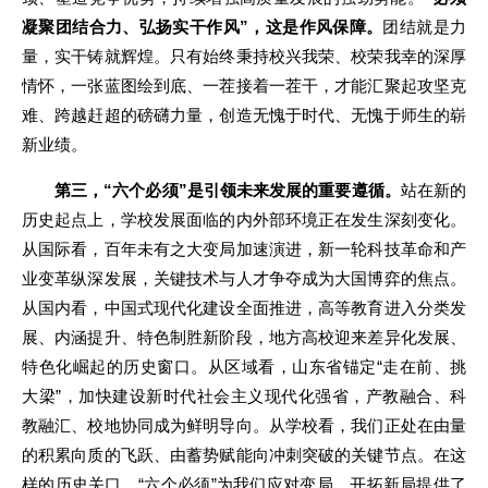
凝聚团结合力、弘扬实干作风”，这是作风保障。
团结就是力
量，实干铸就辉煌。只有始终秉持校兴我荣、校荣我幸的深厚
情怀，一张蓝图绘到底、一茬接着一茬干，才能汇聚起攻坚克
难、跨越赶超的磅礴力量，创造无愧于时代、无愧于师生的崭
新业绩。
第三，“六个必须”是引领未来发展的重要遵循。
站在新的
历史起点上，学校发展面临的内外部环境正在发生深刻变化。
从国际看，百年未有之大变局加速演进，新一轮科技革命和产
业变革纵深发展，关键技术与人才争夺成为大国博弈的焦点。
从国内看，中国式现代化建设全面推进，高等教育进入分类发
展、内涵提升、特色制胜新阶段，地方高校迎来差异化发展、
特色化崛起的历史窗口。从区域看，山东省锚定“走在前、挑
大梁”，加快建设新时代社会主义现代化强省，产教融合、科
教融汇、校地协同成为鲜明导向。从学校看，我们正处在由量
的积累向质的飞跃、由蓄势赋能向冲刺突破的关键节点。在这
样的历史关口，“六个必须”为我们应对变局、开拓新局提供了