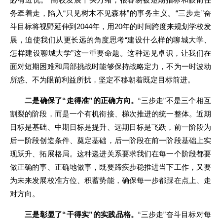
务牵着走，陷入“只见树木不见森林”的事务主义。“三步走”奋
斗目标将视野延伸到2044年，用20年的时间跨度来规划学校发
展，迫使我们从更长远的角度思考“建设什么样的聊城大学、
怎样建设聊城大学”这一重要命题。这种远见卓识，让我们在
面对短期困难和局部挑战时能够保持战略定力，不为一时波动
所惑、不为眼前利益所扰，坚定不移朝着既定目标前进。
二是确保了“走得准”的正确方向。
“三步走”不是三个相互
割裂的阶段，而是一个有机衔接、梯次推进的统一整体。近期
目标是基础、中期目标是提升、远期目标是飞跃，前一阶段为
后一阶段创造条件、奠定基础，后一阶段在前一阶段基础上实
现跃升、拓展格局。这种递进关系要求我们在每一个阶段都要
做正确的事、正确地做事，既要蹄疾步稳推进当下工作，又要
为未来发展校准方位、积蓄势能，确保每一步都踩在点上、走
对方向。
三是彰显了“干得实”的实践品格。
“三步走”奋斗目标对每