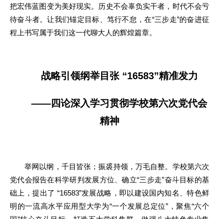
把宏伟蓝图变为美好现实。历史不会辜负实干者，时代不会亏
待奋斗者。让我们锚定目标、笃行不怠，在“三步走”的奋进征
程上书写属于我们这一代聊大人的辉煌篇章。
战略引领纲举目张 “16583”精准发力
——四论深入学习贯彻学校第六次党代会
精神
举网以纲，千目皆张；振裘持领，万毛自整。学校第六次
党代会报告在科学研判发展方位、确立“三步走”奋斗目标的基
础上，提出了 “16583”发展战略，即以建设国内知名、特色鲜
明的一流高水平应用型大学为“一个发展总定位”，聚焦“六个