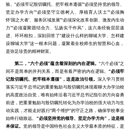
验。“必须牢记殷切嘱托、把牢根本遵循”“必须坚持党的领导、
坚定办学方向”“必须坚守立德树人、厚植育人沃土”“必须胸
怀‘国之大者’、服务区域发展”“必须深化改革创新、激发内生动
力”“必须凝聚团结合力、弘扬实干作风”，这六条经验层层递
进、环环相扣，深刻回答了“建设什么样的聊城大学、怎样建
设聊城大学”这一根本问题，凝聚着全校师生的智慧和心血，
是弥足珍贵的精神财富。
第二，“六个必须”蕴含着深刻的内在逻辑。
“六个必须”之
间不是简单的并列关系，而是有着严密的内在逻辑。
“必须牢
记殷切嘱托、把牢根本遵循”，这是政治引领。
深入学习贯彻
落实习近平总书记的重要勉励与殷切嘱托体现着聊大办学治校
的高度政治自觉，唯有始终沿着习近平总书记指引的方向奋勇
前进，把重要勉励与殷切嘱托转化为办学治校的强大动力与生
动实践，才能走好践行“两个维护”的守正之路，确保学校事业
始终行稳致远。
“必须坚持党的领导、坚定办学方向”，这是根
本保证。
党的领导是中国特色社会主义大学最本质的特征，是