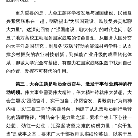
更为重要的是，大会主题将学校发展与强国建设、民族复
兴紧密联系在一起，明确提出“为强国建设、民族复兴贡献聊
大力量”。这深刻回答了“强国建设，聊大何为”的时代之问，彰
显了地方高校主动服务国家战略的使命自觉。从服务大国外交
的太平洋岛国研究，到服务“双碳”行动的能源材料学科；从支
撑乡村振兴的农业科技创新，到赋能产业升级的成果转化体
系，聊城大学完全有基础、有能力在国家战略版图中找到自己
的位置、发挥不可替代的作用。
第三，大会主题是动员全员奋斗、激发干事创业精神的行
动纲领。
伟大事业需要伟大精神，伟大精神铸就伟大梦想。大
会主题以“团结奋斗、实干担当，踔厉奋发、勇毅前行”为精神
内核，以“三提三争”为实践导向，构建了从思想动员到行动转
化的清晰路径。“团结奋斗”是力量之源，要求全校上下心往一
处想、劲往一处使，汇聚起攻坚克难的磅礴力量；“实干担
当”是成事之基，要求广大干部教师以实绩论英雄、以实干显