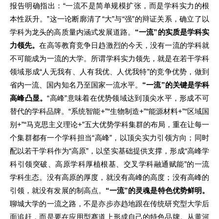
报告明确指出：“一流不是简单规模扩张，而是学科实力的根
本性跃升。”这一论断廓清了“大”与“强”的辩证关系，确立了以
学科为龙头的高质量内涵式发展道路。
“一流”的实质是学科实
力领先。
在高等教育竞争日趋激烈的今天，没有一流的学科就
不可能成为一流的大学。所谓学科实力领先，就是在若干学科
领域形成“人无我有、人有我优、人优我特”的竞争优势，做到
省内一流、国内知名乃至国家一流水平。
“一流”的关键是学科
高峰凸显。
“高峰”意味着在优势领域达到顶尖水平，形成不可
替代的学科品牌。“系统智能+”“生物制造+”“能源材料+”“区域国
别+”“马克思主义理论+”五大优势学科集群的布局，重在让每一
个集群都有一个学科担当“高峰”，以顶尖实力引领方向；同时
配以若干学科作为“高原”，以坚实基础提供支撑，形成“高峰学
科引领突破、高原学科厚植根基、交叉学科融通赋能”的一流
学科生态。没有高原的厚度，就没有高峰的高度；没有高峰的
引领，就没有发展的制高点。
“一流”的灵魂是特色优势鲜明。
聊城大学的一流之路，不是亦步亦趋地跟在传统研究型大学后
面追赶，而是要在应用型赛道上形成自己的特色品牌。从黄河