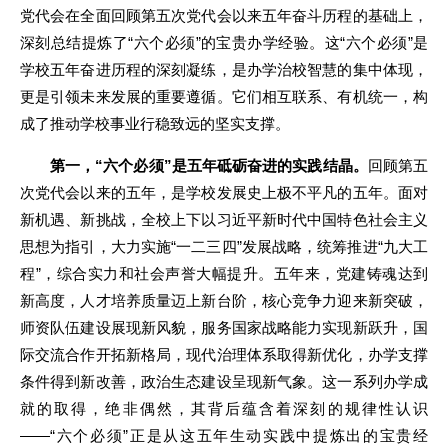
党代会在全面回顾第五次党代会以来五年奋斗历程的基础上，
深刻总结提炼了“六个必须”的宝贵办学经验。这“六个必须”是
学校五年奋进历程的深刻凝练，是办学治校智慧的集中体现，
更是引领未来发展的重要遵循。它们相互联系、有机统一，构
成了推动学校事业行稳致远的坚实支撑。
第一，“六个必须”是五年砥砺奋进的实践结晶。
回顾第五
次党代会以来的五年，是学校发展史上极不平凡的五年。面对
新机遇、新挑战，全校上下以习近平新时代中国特色社会主义
思想为指引，大力实施“一二三四”发展战略，统筹推进“九大工
程”，综合实力和社会声誉大幅提升。五年来，党建铸魂达到
新高度，人才培养质量迈上新台阶，核心竞争力迎来新突破，
师资队伍建设展现新风貌，服务国家战略能力实现新跃升，国
际交流合作开拓新格局，现代治理体系取得新优化，办学支撑
条件得到新改善，政治生态建设呈现新气象。这一系列办学成
就的取得，绝非偶然，其背后蕴含着深刻的规律性认识
——“六个必须”正是从这五年生动实践中提炼出的宝贵经