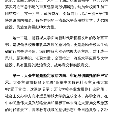
落实习近平总书记的重要勉励与殷切嘱托，动员全校师生员工
团结奋斗、实干担当，踔厉奋发、勇毅前行，以“三提三争”加
快建设国内知名、特色鲜明的一流高水平应用型大学，为强国
建设、民族复兴贡献聊大力量。
这一主题，是聊城大学面向新时代新征程发出的政治宣言
书，是统领学校未来改革发展的总纲领，更是激励全校师生砥
砺前行的奋进号角。深刻理解和准确把握大会主题，对于统一
思想、凝聚共识、汇聚力量，全面推进一流高水平应用型大学
建设，具有重要的政治意义、战略意义和实践意义。
第一，大会主题是坚定政治方向、牢记殷切嘱托的庄严宣
示。
大会主题旗帜鲜明地将“高举中国特色社会主义伟大旗
帜”置于首位，这深刻昭示：无论学校事业发展到什么阶段，
社会主义办学方向永远是聊城大学的立校之本、办学之魂。在
中华民族伟大复兴战略全局和世界百年未有之大变局交织激荡
的时代背景下，高等教育领域的意识形态斗争日趋复杂，各种