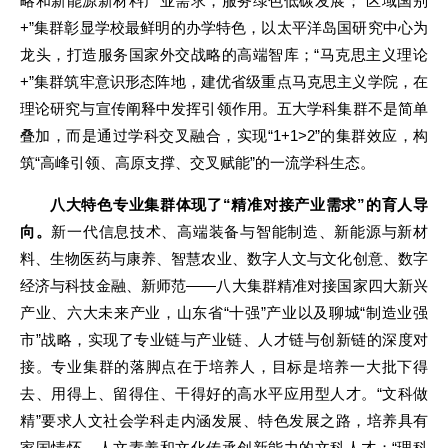
略和新能源新材料产业需求，服务绿色低碳发展；“区域国别
+”集群彰显学校最鲜明的办学特色，以太平洋岛国研究中心为
龙头，打造服务国家外交战略的高端智库；“马克思主义理论
+”集群筑牢意识形态阵地，建优省级重点马克思主义学院，在
理论研究与宣传阐释中发挥引领作用。五大学科集群不是简单
叠加，而是通过学科交叉融合，实现“1+1>2”的集群效应，构
筑“高峰引领、高原支撑、交叉赋能”的一流学科生态。
八大特色专业集群体现了“精准对接产业需求”的育人导
向。
新一代信息技术、高端装备与智能制造、新能源与新材
料、生物医药与康养、智慧农业、数字人文与文化创意、数字
经济与科技金融、新师范——八大集群精准对接国家四大新兴
产业、六大未来产业，山东省“十强”产业以及聊城“制造业强
市”战略，实现了专业链与产业链、人才链与创新链的深度对
接。专业集群的落脚点在于培养人，目标是培养一大批下得
去、用得上、留得住、干得好的高水平应用型人才。“文科做
精”要求人文社会学科走内涵发展、特色发展之路，培养具有
家国情怀、人文素养和文化传承创新能力的文科人才；“理科