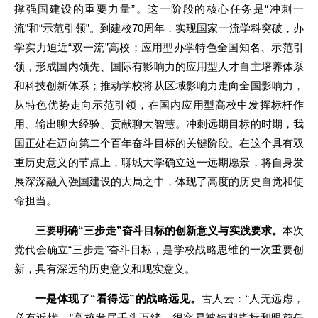
撑强国建设的重要力量”。这一阶段的核心任务是“冲刺一
流”和“示范引领”。到建校70周年，实现国家一流学科突破，办
学实力迫近“双一流”高校；应用型办学特色全国知名、示范引
领，形成国内领先、国际有影响力的应用型人才自主培养体系
和科技创新体系；推动学校将从区域影响力走向全国影响力，
从特色优势走向示范引领，在国内应用型高校中发挥标杆作
用、输出聊大经验、贡献聊大智慧。冲刺远期目标的时期，我
国正处在迈向第二个百年奋斗目标的关键阶段。在这个具有双
重历史意义的节点上，聊城大学确立这一远期愿景，将自身发
展深深融入强国建设的大局之中，体现了高度的历史自觉和使
命担当。
三要明确“三步走”奋斗目标的创新意义与实践要求。
本次
党代会确立“三步走”奋斗目标，是学校战略思维的一次重要创
新，具有深远的历史意义和现实意义。
一是体现了“看得远”的战略远见。
古人云：“人无远虑，
必有近忧。”高校发展千头万绪，很容易被短期指标和眼前任