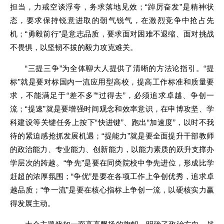
担当，力戒空谈浮夸，务求落地见效；“踔厉奋发”是精神状
态，要求保持锐意进取的朝气锐气，在激烈竞争中抢占先
机；“勇毅前行”是意志品质，要求面对困难不退缩、面对挑战
不畏惧，以坚韧不拔的毅力攻克难关。
“三提三争”为全体聊大人提供了清晰的方法论指引。“提
标”就是要对标国内一流应用型高校，提高工作标准和质量要
求，不能满足于“差不多”“过得去”，必须追求卓越、争创一
流；“提速”就是要增强时间观念和效率意识，在申博攻坚、学
科建设等关键任务上按下“快进键”、跑出“加速度”，以时不我
待的紧迫感抢抓发展机遇；“提能力”就是要全面提升干部教师
的政治能力、专业能力、创新能力，以能力素质的跃升支撑办
学层次的跨越。“争先”是要在同类院校中争先进位，形成比学
赶超的浓厚氛围；“争优”是要在各项工作上争创优秀，追求卓
越品质；“争一流”是要在核心指标上争创一流，以硬核实力赢
得发展主动。