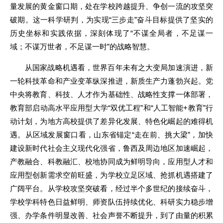
量发展的黄金窗口期，处在学校跨越提升、争创一流的攻坚突
破期。这一科学研判，为实现“三步走”奋斗目标提供了坚实的
历史坐标和实践依据，深刻体现了“不谋全局者，不足谋一
域；不谋万世者，不足谋一时”的战略智慧。
从国家战略机遇看，世界百年未有之大变局加速演进，新
一轮科技革命和产业变革纵深推进，新质生产力蓬勃兴起。党
中央将教育、科技、人才作为基础性、战略性支撑一体部署，
教育部启动高水平应用型大学“双优工程”和“人工智能+教育”行
动计划，为地方高校提供了差异化发展、特色化崛起的难得机
遇。从区域发展窗口看，山东省锚定“走在前、挑大梁”，加快
建设新时代社会主义现代化强省，鲁西及周边地区加速崛起，
产教融合、科教融汇、校地协同成为鲜明导向，应用型人才和
应用型创新需求空前旺盛，为学校立足区域、抢抓机遇搭建了
广阔平台。从学校攻坚突破看，经过半个多世纪的接续奋斗，
学校学科特色日益鲜明、师资队伍持续优化、科研实力稳步增
强、办学条件明显改善、社会声誉不断提升，到了由量的积累