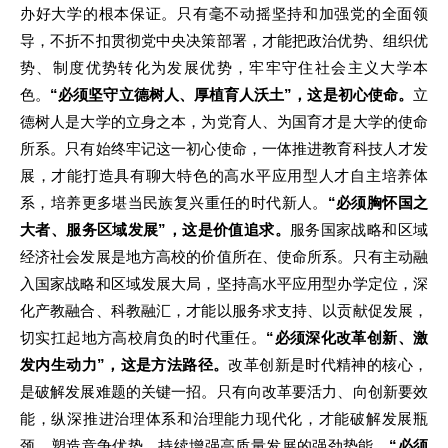
办好大学的根本保证。只有毫不动摇坚持和加强党的全面领
导，不折不扣贯彻党中央决策部署，才能把政治优势、组织优
势、制度优势转化为发展优势，牢牢守住社会主义大学本
色。
“必须坚守立德树人、厚植育人沃土”，这是初心使命。
立
德树人是大学的立身之本，为党育人、为国育才是大学的使命
所系。只有始终牢记这一初心使命，一体推进教育科技人才发
展，才能打造具有聊大特色的高水平应用型人才自主培养体
系，培养更多堪当民族复兴重任的时代新人。
“必须胸怀国之
大者、服务区域发展”，这是价值追求。
服务国家战略和区域
经济社会发展是地方高校的价值所在、使命所系。只有主动融
入国家战略和区域发展大局，坚持高水平应用型办学定位，深
化产教融合、科教融汇，才能以服务求支持、以贡献促发展，
切实扛起地方高校肩负的时代重任。
“必须深化改革创新、激
发内生动力”，这是方法路径。
改革创新是时代精神的核心，
是破解发展难题的关键一招。只有向改革要活力、向创新要效
能，纵深推进治理体系和治理能力现代化，才能破解发展瓶
颈、塑造竞争优势，持续增强高质量发展的强劲势能。
“必须