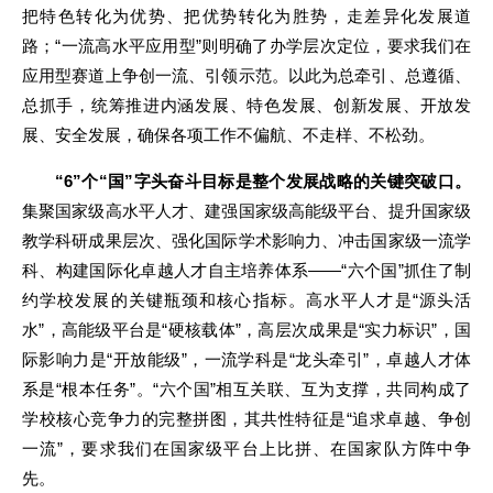
把特色转化为优势、把优势转化为胜势，走差异化发展道
路；“一流高水平应用型”则明确了办学层次定位，要求我们在
应用型赛道上争创一流、引领示范。以此为总牵引、总遵循、
总抓手，统筹推进内涵发展、特色发展、创新发展、开放发
展、安全发展，确保各项工作不偏航、不走样、不松劲。
“6”个“国”字头奋斗目标是整个发展战略的关键突破口。
集聚国家级高水平人才、建强国家级高能级平台、提升国家级
教学科研成果层次、强化国际学术影响力、冲击国家级一流学
科、构建国际化卓越人才自主培养体系——“六个国”抓住了制
约学校发展的关键瓶颈和核心指标。高水平人才是“源头活
水”，高能级平台是“硬核载体”，高层次成果是“实力标识”，国
际影响力是“开放能级”，一流学科是“龙头牵引”，卓越人才体
系是“根本任务”。“六个国”相互关联、互为支撑，共同构成了
学校核心竞争力的完整拼图，其共性特征是“追求卓越、争创
一流”，要求我们在国家级平台上比拼、在国家队方阵中争
先。