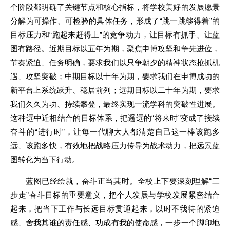
个阶段都明确了关键节点和核心指标，将学校美好的发展愿景
分解为可操作、可检验的具体任务，形成了“跳一跳够得着”的
目标压力和“跑起来赶得上”的竞争动力，让目标有抓手、让蓝
图有路径。近期目标以五年为期，聚焦申博攻坚和争先进位，
节奏紧迫、任务明确，要求我们以只争朝夕的精神状态抢抓机
遇、攻坚突破；中期目标以十年为期，要求我们在申博成功的
新平台上系统跃升、稳居前列；远期目标以二十年为期，要求
我们久久为功、持续攀登，最终实现一流学科的突破性进展。
这种远中近相结合的目标体系，把遥远的“将来时”变成了接续
奋斗的“进行时”，让每一代聊大人都清楚自己这一棒该跑多
远、该跑多快，有效地把战略压力传导为战术动力，把远景蓝
图转化为当下行动。
蓝图已经绘就，奋斗正当其时。全校上下要深刻理解“三
步走”奋斗目标的重要意义，把个人发展与学校发展紧密结合
起来，把当下工作与长远目标贯通起来，以时不我待的紧迫
感、舍我其谁的责任感、功成有我的使命感，一步一个脚印地