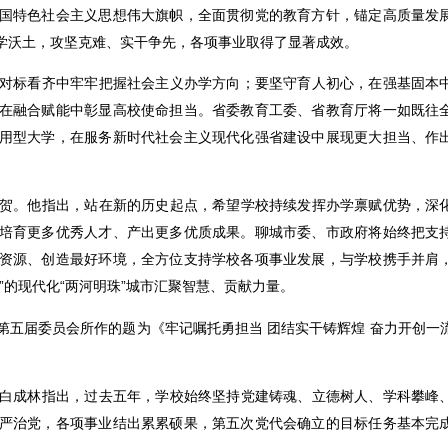
国特色社会主义思想伟大旗帜，全面贯彻党的教育方针，锚定高质量发
学沃土，攻坚克难、实干争先，各项事业取得了显著成效。
对标看齐中牢牢把握社会主义办学方向；要坚守育人初心，在强基固本
在融合赋能中彰显高校使命担当。省委教育工委、省教育厅将一如既往
用型大学，在服务新时代社会主义现代化强省建设中展现更大担当、作
贺。他指出，站在新的历史起点，希望学校持续发挥办学禀赋优势，深
培育更多优秀人才、产出更多优质成果。聊城市委、市政府将始终把支
资源、创造最好环境，全方位支持学校各项事业发展，与学校携手并肩
”的现代化“两河明珠”城市汇聚智慧、贡献力量。
第五届委员会所作的题为《牢记嘱托勇担当 团结实干铸辉煌 奋力开创一
白成林指出，过去五年，学校始终坚持党建铸魂、立德树人、学科攀峰
严治党，各项事业结出累累硕果，第五次党代会确立的目标任务基本完