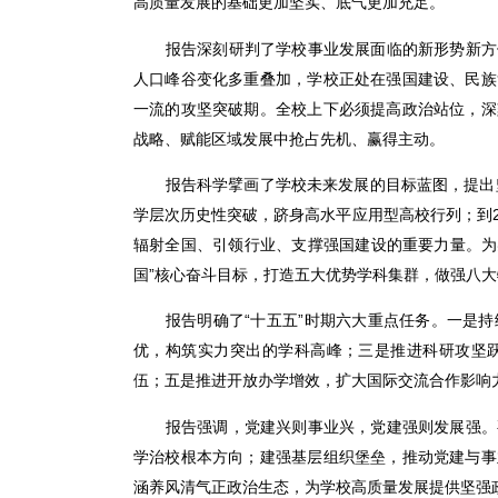
高质量发展的基础更加坚实、底气更加充足。
报告深刻研判了学校事业发展面临的新形势新方
人口峰谷变化多重叠加，学校正处在强国建设、民族
一流的攻坚突破期。全校上下必须提高政治站位，深
战略、赋能区域发展中抢占先机、赢得主动。
报告科学擘画了学校未来发展的目标蓝图，提出
学层次历史性突破，跻身高水平应用型高校行列；到20
辐射全国、引领行业、支撑强国建设的重要力量。为实
国”核心奋斗目标，打造五大优势学科集群，做强八
报告明确了“十五五”时期六大重点任务。一是
优，构筑实力突出的学科高峰；三是推进科研攻坚
伍；五是推进开放办学增效，扩大国际交流合作影响
报告强调，党建兴则事业兴，党建强则发展强。
学治校根本方向；建强基层组织堡垒，推动党建与事
涵养风清气正政治生态，为学校高质量发展提供坚强