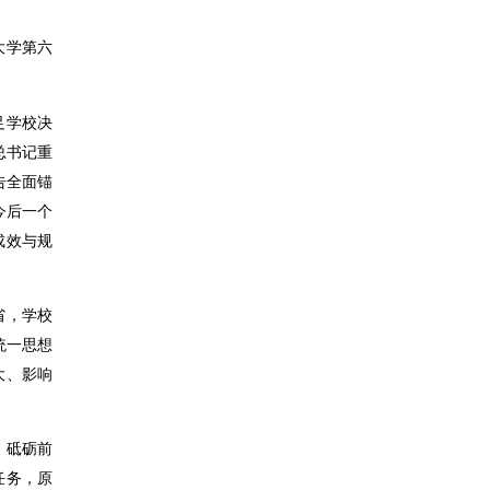
大学第六
足学校决
总书记重
告全面锚
今后一个
成效与规
省，学校
统一思想
大、影响
、砥砺前
任务，原