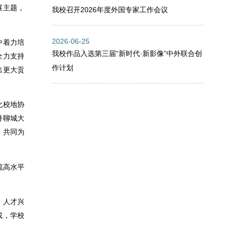
展主题，
我校召开2026年度外国专家工作会议
2026-06-25
中着力培
我校作品入选第三届“新时代·新影像”中外联合创
全力支持
作计划
出更大贡
化校地协
持聊城大
，共同为
流高水平
、人才兴
成，学校