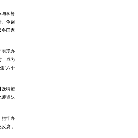
革与学龄
升、争创
服务国家
年实现办
时，成为
焦“六个
科强特塑
化师资队
，把牢办
纪反腐，