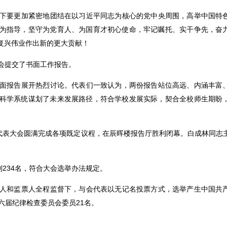
下要更加紧密地团结在以习近平同志为核心的党中央周围，高举中国特
为指导，坚守为党育人、为国育才初心使命，牢记嘱托、实干争先，奋
复兴伟业作出新的更大贡献！
会提交了书面工作报告。
面报告展开热烈讨论。代表们一致认为，两份报告站位高远、内涵丰富
科学系统谋划了未来发展路径，符合学校发展实际，契合全校师生期盼
员代表大会圆满完成各项既定议程，在辰晖楼报告厅胜利闭幕。白成林同志
到234名，符合大会选举办法规定。
人和监票人全程监督下，与会代表以无记名投票方式，选举产生中国共
六届纪律检查委员会委员21名。