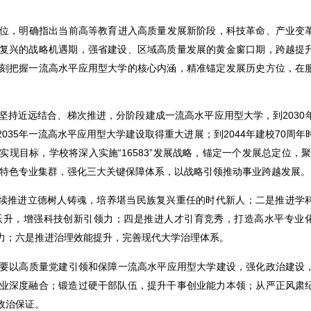
位，明确指出当前高等教育进入高质量发展新阶段，科技革命、产业变
复兴的战略机遇期，强省建设、区域高质量发展的黄金窗口期，跨越提
刻把握一流高水平应用型大学的核心内涵，精准锚定发展历史方位，在
坚持近远结合、梯次推进，分阶段建成一流高水平应用型大学，到2030
35年一流高水平应用型大学建设取得重大进展；到2044年建校70周年
现目标，学校将深入实施“16583”发展战略，锚定一个发展总定位，聚
大特色专业集群，强化三大关键保障体系，以战略引领推动事业跨越发展。
持续推进立德树人铸魂，培养堪当民族复兴重任的时代新人；二是推进学
跃升，增强科技创新引领力；四是推进人才引育竞秀，打造高水平专业
力；六是推进治理效能提升，完善现代大学治理体系。
要以高质量党建引领和保障一流高水平应用型大学建设，强化政治建设
业深度融合；锻造过硬干部队伍，提升干事创业能力本领；从严正风肃
政治保证。