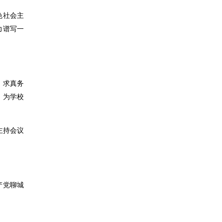
色社会主
力谱写一
、求真务
，为学校
主持会议
产党聊城