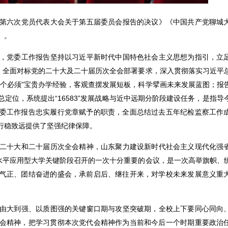
第六次党员代表大会关于第五届委员会报告的决议》《中国共产党聊城
》。
，党委工作报告坚持以习近平新时代中国特色社会主义思想为指引，立
点，全面对标党的二十大及二十届历次全会部署要求，深入贯彻落实习近平
六个必须”宝贵办学经验，客观查摆发展短板，科学擘画未来发展蓝图；报
定位，系统提出“16583”发展战略与近中远期分阶段建设任务，是指导
委工作报告忠实履行党章赋予的职责，全面总结过去五年纪检监察工作
行稳致远提供了坚强纪律保障。
二十大和二十届历次全会精神，山东聚力建设新时代社会主义现代化强
高水平应用型大学关键阶段召开的一次十分重要的会议，是一次高举旗帜、
气正、团结奋进的盛会，承前启后、继往开来，对学校未来发展意义重
由大到强、以质图强的关键窗口期与攻坚突破期，全校上下要同心同向
会精神，把学习贯彻本次党代会精神作为当前和今后一个时期重要政治