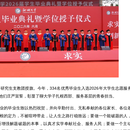
、研究生支教团授旗。今年，334名优秀毕业生入选2026年大学生志愿服
。他们庄严宣誓，彰显了聊大学子扎根西部、服务基层的青春担当。
业的毕业生致以热烈祝贺，并向辛勤付出、无私奉献的各位家长、各位
根的定力，不被喧哗带走，让人生之路行稳致远；要做一个能破题的人
断增强解题破题的本事，以真才实学奉献社会、服务人民；要做一个主