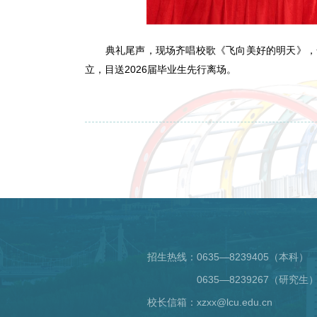
典礼尾声，现场齐唱校歌《飞向美好的明天》，
立，目送2026届毕业生先行离场。
招生热线：
0635—8239405（本科）
0635—8239267（研究生
校长信箱：xzxx@lcu.edu.cn