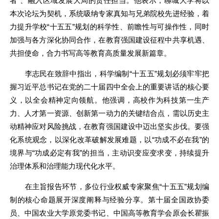
者”、融入区域发展大局的责任担当。他表示，聊城大学将以
本次论坛为契机，系统吸纳专家真知与兄弟院校先进经验，着
力提升学校“十五五”规划的科学性、前瞻性与可操作性，同时
加强与各方深化协同合作，在教育强国建设征程中共享机遇、
共担使命，合力书写高等教育高质量发展新篇章。
李志民在致辞中指出，科学编制“十五五”规划必须牢牢把
握习近平总书记在党的二十届四中全会上的重要讲话的核心要
义，以全会精神定向领航。他强调，高校作为科技第一生产
力、人才第一资源、创新第一动力的关键结合点，需以历史主
动精神应对风险挑战，在教育强国建设中迈出坚实步伐。要强
化系统观念，以深化改革破解发展难题，以“功成不必在我”的
境界与“功成必定有我”的担当，主动识变应变求变，持续提升
治理体系和治理能力现代化水平。
在主旨报告环节，多位行业权威专家聚焦“十五五”规划编
制的核心命题展开深度阐释与经验分享。第十届全国政协委
员、中国农业大学原党委书记、中国高等教育学会原会长瞿振