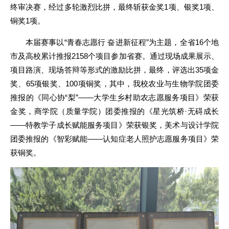
终审决赛，经过多轮激烈比拼，最终斩获金奖1项、银奖1项、
铜奖1项。
本届赛事以“青春志愿行 奋进新征程”为主题，全省16个地
市及高校累计推报2158个项目参加省赛。通过现场成果展示、
项目路演、现场答辩等形式的激励比拼，最终，评选出35项金
奖、65项银奖、100项铜奖，其中，我校农业与生物学院团委
推报的《同心协“梨”——大学生乡村助农志愿服务项目》荣获
金奖，商学院（质量学院）团委推报的《星光筑桥·无碍成长
——特教学子成长赋能服务项目》荣获银奖，美术与设计学院
团委推报的《智彩赋能——认知症老人照护志愿服务项目》荣
获铜奖。