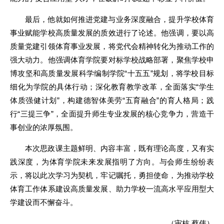
最后，他就如何推进党建与业务深度融合，提升学校体育
事业赋能学校高质量发展的质效进行了论述。他强调，要以高
质量党建引领体育事业发展，将党代会精神转化为推动工作的
强大动力。他强调体育学院要对标学校战略部署，聚焦学校申
博攻坚和高质量发展科学编制学院“十五五”规划，将学校目标
细化为学院的具体行动；深化教育教学改革，全面落实“学生
体质强健计划”，构建德智体美劳“五育融合”的育人格局；践
行“三提三争”，全面提升师生专业发展的核心竞争力，营造干
事创业的浓厚氛围。
本次思政课主题鲜明、内容丰富，既有理论高度，又有实
践深度，为体育学院未来发展指明了方向。与会师生纷纷表
示，将以此次学习为契机，牢记嘱托，勇担使命，为推动学校
体育工作体系建设高质量发展、助力学校一流高水平应用型大
学建设而不懈奋斗。
（审核 蔡伟）