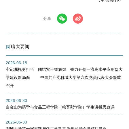
分享
聊大要闻
2026-06-18
牢记嘱托勇担当 团结实干铸辉煌 奋力开创一流高水平应用型大
学建设新局面 中国共产党聊城大学第六次党员代表大会隆重
召开
2026-06-30
白金山为药学与食品工程学院（哈瓦那学院）学生讲授思政课
2026-06-30
聊城大学第一届材料与化工学科高质量发展论坛成功举办