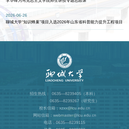
李华锋为马克思主义学院师生讲授专题思政课
2026-06-26
聊城大学“知识蜂巢”项目入选2026年山东省科普能力提升工程项目
招生热线：
0635—8239405（本科）
0635—8239267（研究生）
校长信箱：xzxx@lcu.edu.cn
网站信箱：webmaster@lcu.edu.cn
电话：0635—8239115