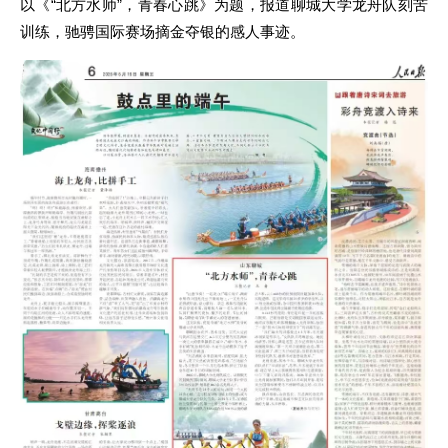
以《“北方水师”，青春心跳》为题，报道聊城大学龙舟队刻苦
训练，驰骋国际赛场摘金夺银的感人事迹。