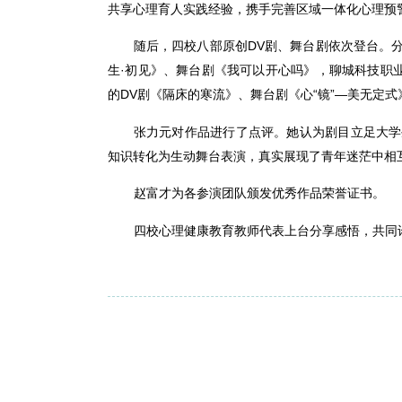
共享心理育人实践经验，携手完善区域一体化心理预
随后，四校八部原创DV剧、舞台剧依次登台。分
生·初见》、舞台剧《我可以开心吗》，聊城科技职
的DV剧《隔床的寒流》、舞台剧《心“镜”—美无定
张力元对作品进行了点评。她认为剧目立足大学
知识转化为生动舞台表演，真实展现了青年迷茫中相
赵富才为各参演团队颁发优秀作品荣誉证书。
四校心理健康教育教师代表上台分享感悟，共同