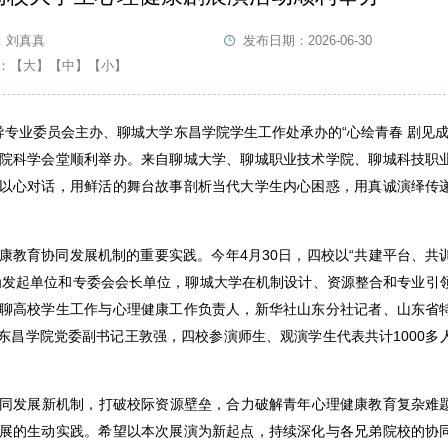
：刘真真
发布日期：2026-06-30
：
【大】
【中】
【小】
导专业委员会主办、聊城大学东昌学院学生工作处承办的“心绘青春 剧见成
院科学会堂顺利举办。来自聊城大学、聊城职业技术学院、聊城科技职
以心对话，用鲜活的舞台故事剖析当代大学生内心困惑，用真诚演绎传
康教育协同发展机制的重要实践。今年4月30日，四校以“共建平台、共
为发起单位和专委会会长单位，聊城大学在机制设计、资源整合和专业引
聊高校学生工作与心理健康工作负责人，新华社山东分社记者、山东省
东昌学院党委副书记王敦强，四校参演师生、观演学生代表共计1000多
同发展新机制，打破校际资源壁垒，合力破解青年心理健康教育复杂难
展的生动实践。希望以本次展演为新起点，持续深化与各兄弟院校的协