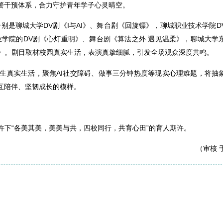
警干预体系，合力守护青年学子心灵晴空。
别是聊城大学DV剧《I与AI》、舞台剧《回旋镖》，聊城职业技术学院D
业学院的DV剧《心灯重明》、舞台剧《算法之外 遇见温柔》，聊城大学
式》。剧目取材校园真实生活，表演真挚细腻，引发全场观众深度共鸣。
生真实生活，聚焦AI社交障碍、做事三分钟热度等现实心理难题，将抽
互陪伴、坚韧成长的模样。
许下“各美其美，美美与共，四校同行，共育心田”的育人期许。
（审核 