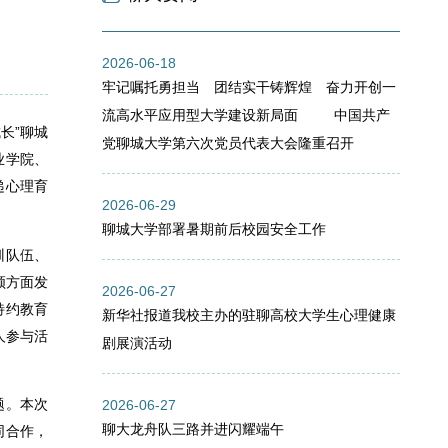
2026-06-18
牢记嘱托勇担当 团结实干铸辉煌 奋力开创一
流高水平应用型大学建设新局面 中国共产
长”聊城
党聊城大学第六次党员代表大会隆重召开
业学院、
递心理育
2026-06-29
聊城大学部署暑期前后校园安全工作
训队伍、
领方面发
2026-06-27
特约教育
新华社报道我校主办的驻聊高校大学生心理健康
人参与活
剧展演活动
题。本次
2026-06-27
聊大龙舟队三路并进闪耀端午
同合作，