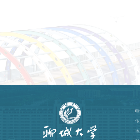
电
）
传
地