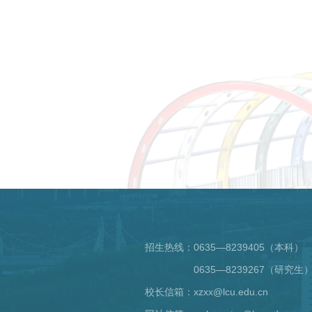
招生热线：
0635—8239405（本科）
0635—8239267（研究生
校长信箱：xzxx@lcu.edu.cn