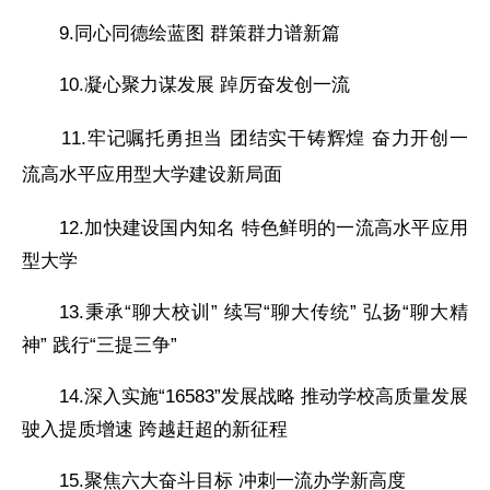
9.同心同德绘蓝图 群策群力谱新篇
10.凝心聚力谋发展 踔厉奋发创一流
11.牢记嘱托勇担当 团结实干铸辉煌 奋力开创一
流高水平应用型大学建设
新局面
12.加快建设国内知名 特色鲜明的一流高水平应用
型大学
13.秉承“聊大校训” 续写“聊大传统” 弘扬“聊大精
神” 践行“三提三争”
14.深入实施“16583”发展战略 推动学校高质量发展
驶入提质增速 跨越赶超的新征程
15.聚焦六大奋斗目标 冲刺一流办学新高度