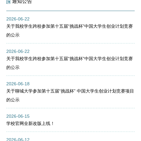
通知公告
2026-06-22
关于我校学生跨校参加第十五届“挑战杯”中国大学生创业计划竞赛
的公示
2026-06-22
关于我校学生跨校参加第十五届“挑战杯”中国大学生创业计划竞赛
的公示
2026-06-18
关于聊城大学参加第十五届“挑战杯” 中国大学生创业计划竞赛项目
的公示
2026-06-15
学校官网全新改版上线！
2026-06-12