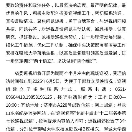
要政治责任和政治任务，以最坚决的态度、最严明的纪律、最
优良的作风，积极主动配合省委巡视组工作，密切联系沟通，
真实反映情况，聚焦问题短板，勇于自我革命，与巡视组同频
共振、同题共答，对巡视反馈问题主动认领、诚恳接受，认真
研究、抓好整改。以接受巡视为契机，进一步理清发展思路，
细化工作措施，优化工作机制，确保中央决策部署和省委工作
安排在聊城大学落地生根，以高质量党建引领高质量发展，进
一步坚定拥护“两个确立”、坚决做到“两个维护”。
省委巡视组将开展为期两个半月左右的现场巡视，受理信
访时间截止到2025年6月5日。为便于干部群众反映情况，巡视
组建立了多种联系方式。联系电话：0531-
89604413,19853196125，接听电话时间为：工作日8:00—
18:00；寄信地址：济南市A228号邮政信箱；网上邮箱：登录
山东省纪委监委网站，在“巡视巡察”专题中点击“十二届省委第
七轮巡视邮箱”，按照提示内容输入即可；巡视组还设置了3个
信箱，分别位于聊城大学东校区勤政楼B座楼东、聊城大学西