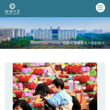
首页
>
专题资讯
>
光影聊大