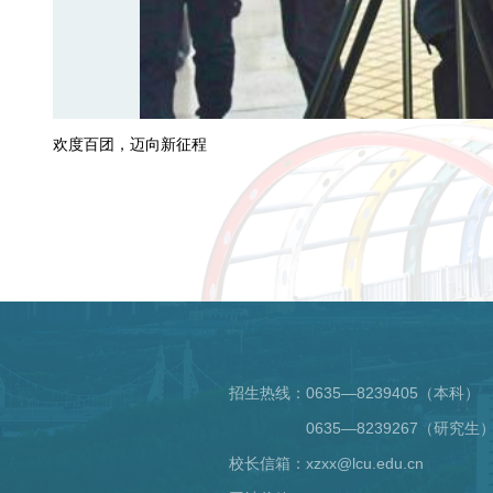
欢度百团，迈向新征程
招生热线：
0635—8239405（本科）
0635—8239267（研究生
校长信箱：xzxx@lcu.edu.cn