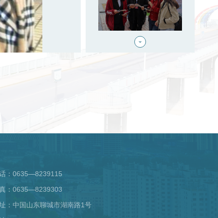
话：0635—8239115
真：0635—8239303
址：中国山东聊城市湖南路1号