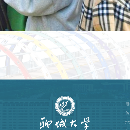
电
）
传
地