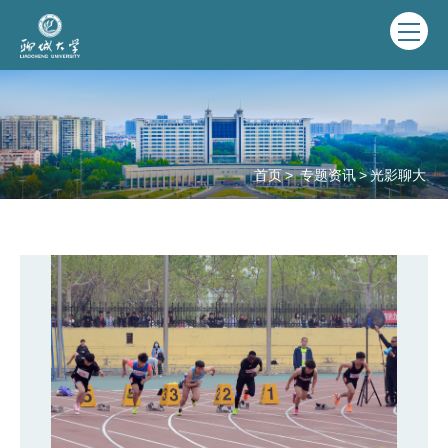
首页
>
专题资讯
>
光影聊大