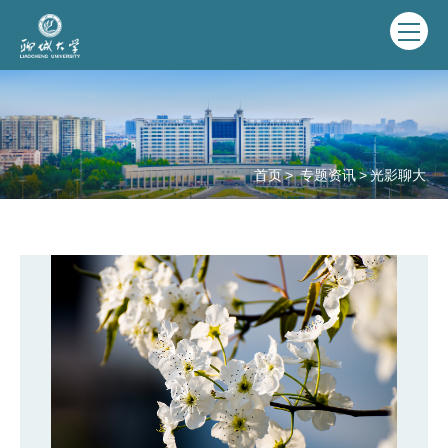
首页
>
专题资讯
>
光影聊大