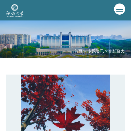
首页
>
专题资讯
>
光影聊大