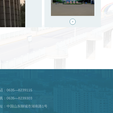
话：0635—8239115
真：0635—8239303
址：中国山东聊城市湖南路1号