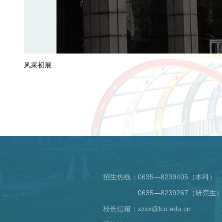
风采初展
招生热线：
0635—8239405（本科）
0635—8239267（研究生
校长信箱：xzxx@lcu.edu.cn