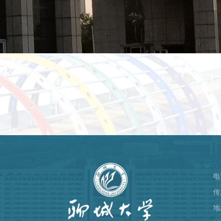
电
）
传
地