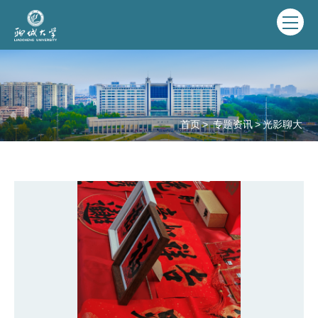
首页
>
专题资讯
>
光影聊大