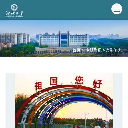
首页
>
专题资讯
>
光影聊大