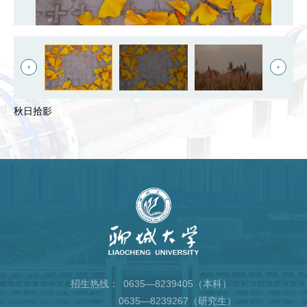
秋日拾影
招生热线：
0635—8239405（本科）
0635—8239267（研究生）