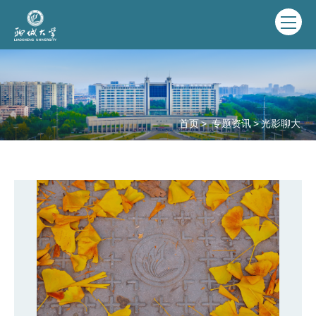
首页
>
专题资讯
>
光影聊大