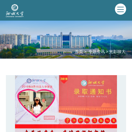
首页
>
专题资讯
>
光影聊大