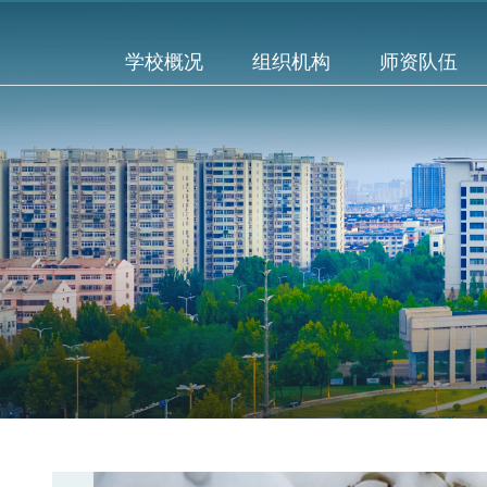
学校概况
组织机构
师资队伍