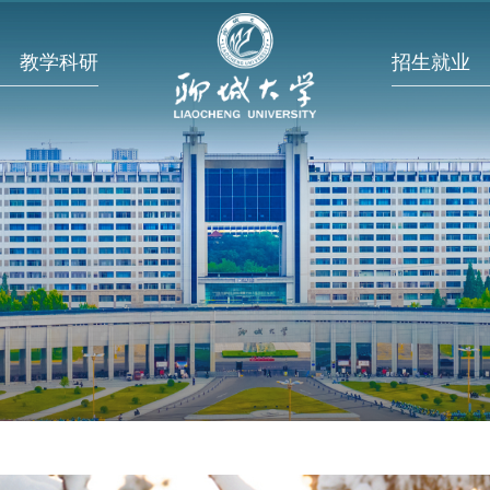
教学科研
招生就业