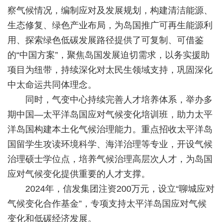
察气候情况，编制应对及发展规划，构建清洁能源、
生态修复、绿色产业布局，为岛国推广可再生能源利
用、探索绿色低碳发展路径提供了可复制、可借鉴
的“中国方案”，聚焦岛国发展迫切需求，以务实援助
项目为纽带，持续深化对太民生领域支持，巩固深化
中太命运共同体理念。
同时，气变中心持续完善人才培养体系，举办多
期中国—太平洋岛国应对气候变化培训班，助力太平
洋岛国构建本土化气候治理能力。重点招收太平洋岛
国留学生攻读环境科学、海洋治理等专业，开设气候
治理硕士学位点，培养气候治理高层次人才，为岛国
应对气候变化提供重要的人才支撑。
2024年，信发集团注资200万元，设立“聊城应对
气候变化合作基金”，专项支持太平洋岛国应对气候
变化和低碳经济发展。