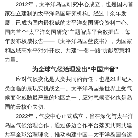
2012年，太平洋岛国研究中心成立，也是国内首
家独立建制的太平洋岛国研究机构。经过十余年发
展，已成为国内最权威的太平洋岛国研究资料中心、
国内首个“太平洋岛国研究”主题智库平台数据库，每
年发布权威报告——《太平洋岛国蓝皮书》，为国家
和区域高水平对外开放、共建“一带一路”贡献智慧和
力量。
为全球气候治理发出“中国声音”
应对气候变化是人类共同的责任，也是21世纪人
类面临的最现实挑战之一。太平洋岛国是世界上受气
候变化威胁最严重的地区之一，应对气候变化也是岛
国的最核心关切。
2022年，气变中心正式成立，旨在深化与太平洋
岛国气候治理合作，通过多边合作平台落实共商共建
共享全球治理理念，推动构建中国—太平洋岛国命运