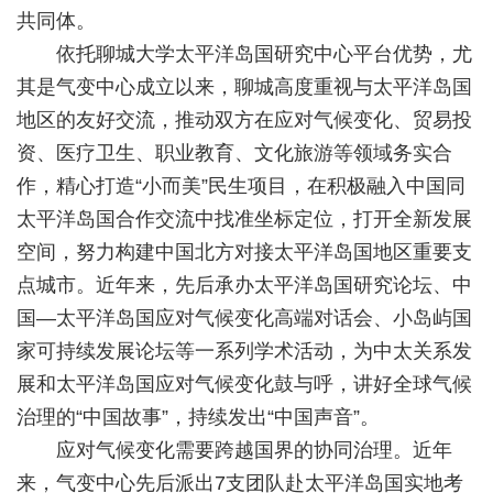
共同体。
依托聊城大学太平洋岛国研究中心平台优势，尤
其是气变中心成立以来，聊城高度重视与太平洋岛国
地区的友好交流，推动双方在应对气候变化、贸易投
资、医疗卫生、职业教育、文化旅游等领域务实合
作，精心打造“小而美”民生项目，在积极融入中国同
太平洋岛国合作交流中找准坐标定位，打开全新发展
空间，努力构建中国北方对接太平洋岛国地区重要支
点城市。近年来，先后承办太平洋岛国研究论坛、中
国—太平洋岛国应对气候变化高端对话会、小岛屿国
家可持续发展论坛等一系列学术活动，为中太关系发
展和太平洋岛国应对气候变化鼓与呼，讲好全球气候
治理的“中国故事”，持续发出“中国声音”。
应对气候变化需要跨越国界的协同治理。近年
来，气变中心先后派出7支团队赴太平洋岛国实地考