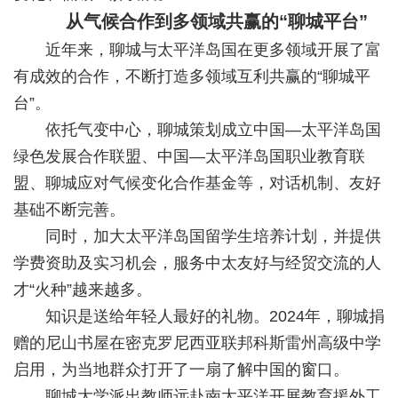
从气候合作到多领域共赢的“聊城平台”
近年来，聊城与太平洋岛国在更多领域开展了富
有成效的合作，不断打造多领域互利共赢的“聊城平
台”。
依托气变中心，聊城策划成立中国—太平洋岛国
绿色发展合作联盟、中国—太平洋岛国职业教育联
盟、聊城应对气候变化合作基金等，对话机制、友好
基础不断完善。
同时，加大太平洋岛国留学生培养计划，并提供
学费资助及实习机会，服务中太友好与经贸交流的人
才“火种”越来越多。
知识是送给年轻人最好的礼物。2024年，聊城捐
赠的尼山书屋在密克罗尼西亚联邦科斯雷州高级中学
启用，为当地群众打开了一扇了解中国的窗口。
聊城大学派出教师远赴南太平洋开展教育援外工