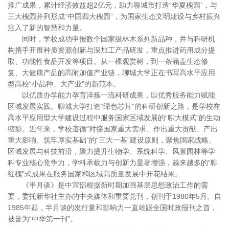
推广成果，累计经济效益超2亿元，助力聊城市打造“华夏槐园”，与
三大槐园并列形成“中国四大槐园”，为国家生态文明建设与乡村振兴
注入了新的智慧和力量。
同时，学校成功申报数个国家级林木系列新品种，并与科研机
构携手开展种质资源创新与深加工产品研发，重点推进药用成分提
取、功能性食品开发等项目。从一棵观赏树，到一条涵盖生态修
复、大健康产品的高附加值产业链，聊城大学正在书写高水平应用
型高校“小品种、大产业”的新范本。
以优质办学能力孕育淬炼一流科研成果，以优秀服务能力赋能
区域发展实践。聊城大学打造“绿色芯片”的科研创新之路，是学校在
高水平应用型大学建设过程中服务国家区域发展的“聊大模式”的生动
缩影。近年来，学校遵循“对接国家重大需求、作出重大贡献、产出
重大影响、筑牢厚实基础”的“三大一基”建设原则，聚焦国家战略、
区域发展与科技前沿，聚力提升生物学、系统科学、风景园林等学
科专业核心竞争力，学科承载力与创新力显著增强，越来越多的“聊
红槐”式成果在服务国家和区域高质量发展中开花结果。
《半月谈》是中宣部根据新时期加强基层思想政治工作的需
要，委托新华社主办的中央媒体和重要党刊，创刊于1980年5月。自
1985年起，半月谈的发行量和影响力一直雄踞全国时政报刊之首，
被誉为“中华第一刊”。