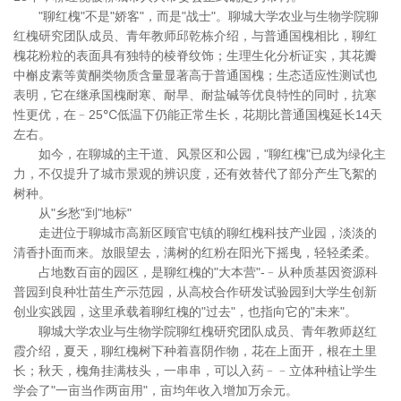
"聊红槐"不是"娇客"，而是"战士"。聊城大学农业与生物学院聊
红槐研究团队成员、青年教师邱乾栋介绍，与普通国槐相比，聊红
槐花粉粒的表面具有独特的棱脊纹饰；生理生化分析证实，其花瓣
中槲皮素等黄酮类物质含量显著高于普通国槐；生态适应性测试也
表明，它在继承国槐耐寒、耐旱、耐盐碱等优良特性的同时，抗寒
性更优，在﹣25℃低温下仍能正常生长，花期比普通国槐延长14天
左右。
如今，在聊城的主干道、风景区和公园，"聊红槐"已成为绿化主
力，不仅提升了城市景观的辨识度，还有效替代了部分产生飞絮的
树种。
从"乡愁"到"地标"
走进位于聊城市高新区顾官屯镇的聊红槐科技产业园，淡淡的
清香扑面而来。放眼望去，满树的红粉在阳光下摇曳，轻轻柔柔。
占地数百亩的园区，是聊红槐的"大本营"-﹣从种质基因资源科
普园到良种壮苗生产示范园，从高校合作研发试验园到大学生创新
创业实践园，这里承载着聊红槐的"过去"，也指向它的"未来"。
聊城大学农业与生物学院聊红槐研究团队成员、青年教师赵红
霞介绍，夏天，聊红槐树下种着喜阴作物，花在上面开，根在土里
长；秋天，槐角挂满枝头，一串串，可以入药﹣﹣立体种植让学生
学会了"一亩当作两亩用"，亩均年收入增加万余元。