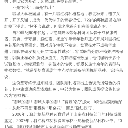
树，并以它为基础，选育出红色槐花品种。"
不是"娇客"，而是"战士"
聊城大学校园里，有一片聊红槐种植基地，春去秋来，谢了又
开，开了又谢，成为一代代学子的青春记忆。72岁的邱艳昌常在聊
红槐下慢走。"树不会说话，但我老觉得它们在跟我说点啥。"
自20世纪90年代起，邱艳昌陆续带领科研团队骨干成员张秀
省、黄勇、于守超、赵红霞、杨重军等青年教师正式开展对国槐红
色花系的培育研究。面对遗传性状不稳定、繁育技术不成熟等难
题，团队在研发初期开展"隐蔽性试验"，将试验苗分散种植并严格保
密，以防止核心种质资源流失。为获取精准数据，他们辗转于多个
试验基地，持续观测每一株苗木的性状，积累长达十余年的表型与
物候数据。"就是要培育观赏与生态功能兼备的国槐新品种。"邱艳昌
说。
这份坚守终于迎来回报。团队顺利培育出主色调为淡紫色的槐
花，其中旗瓣边缘呈浅粉红色，中部为黄色，团队成员提议将其定
名为"聊红槐"。
"聊城的聊！聊城大学的聊！""官宣"名字那天，邱艳昌感慨颇深
﹣﹣从此不再是"那棵树""那朵花"，而是"聊红槐"了。
2006年，聊红槐新品种选育通过了山东省科技部门的科技成果
鉴定。2007年，聊红槐成功获得国家林业局植物新品种权证书。20
18年，聊红槐被聊城市人大常委会正式确定为市树。