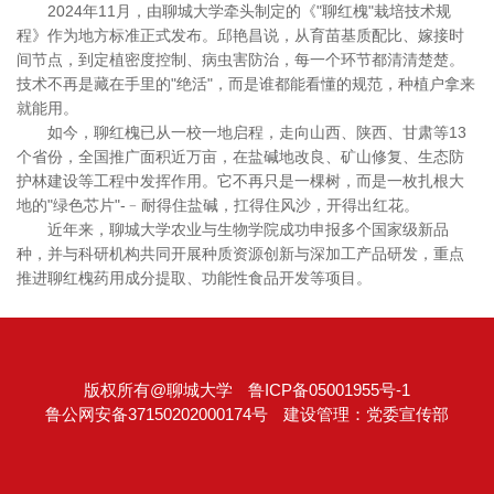
2024年11月，由聊城大学牵头制定的《"聊红槐"栽培技术规
程》作为地方标准正式发布。邱艳昌说，从育苗基质配比、嫁接时
间节点，到定植密度控制、病虫害防治，每一个环节都清清楚楚。
技术不再是藏在手里的"绝活"，而是谁都能看懂的规范，种植户拿来
就能用。
如今，聊红槐已从一校一地启程，走向山西、陕西、甘肃等13
个省份，全国推广面积近万亩，在盐碱地改良、矿山修复、生态防
护林建设等工程中发挥作用。它不再只是一棵树，而是一枚扎根大
地的"绿色芯片"-﹣耐得住盐碱，扛得住风沙，开得出红花。
近年来，聊城大学农业与生物学院成功申报多个国家级新品
种，并与科研机构共同开展种质资源创新与深加工产品研发，重点
推进聊红槐药用成分提取、功能性食品开发等项目。
版权所有@聊城大学
鲁ICP备05001955号-1
鲁公网安备37150202000174号
建设管理：党委宣传部