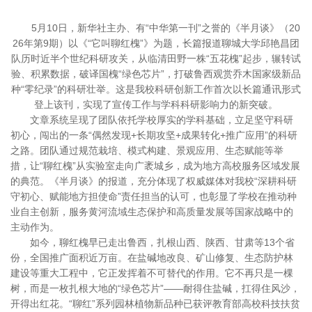
5月10日，新华社主办、有“中华第一刊”之誉的《半月谈》（20
26年第9期）以《“它叫聊红槐”》为题，长篇报道聊城大学邱艳昌团
队历时近半个世纪科研攻关，从临清田野一株“五花槐”起步，辗转试
验、积累数据，破译国槐“绿色芯片”，打破鲁西观赏乔木国家级新品
种“零纪录”的科研壮举。这是我校科研创新工作首次以长篇通讯形式
登上该刊，实现了宣传工作与学科科研影响力的新突破。
文章系统呈现了团队依托学校厚实的学科基础，立足坚守科研
初心，闯出的一条“偶然发现+长期攻坚+成果转化+推广应用”的科研
之路。团队通过规范栽培、模式构建、景观应用、生态赋能等举
措，让“聊红槐”从实验室走向广袤城乡，成为地方高校服务区域发展
的典范。《半月谈》的报道，充分体现了权威媒体对我校“深耕科研
守初心、赋能地方担使命”责任担当的认可，也彰显了学校在推动种
业自主创新，服务黄河流域生态保护和高质量发展等国家战略中的
主动作为。
如今，聊红槐早已走出鲁西，扎根山西、陕西、甘肃等13个省
份，全国推广面积近万亩。在盐碱地改良、矿山修复、生态防护林
建设等重大工程中，它正发挥着不可替代的作用。它不再只是一棵
树，而是一枚扎根大地的“绿色芯片”——耐得住盐碱，扛得住风沙，
开得出红花。“聊红”系列园林植物新品种已获评教育部高校科技扶贫