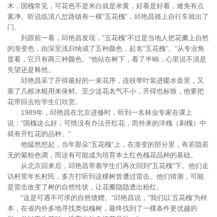
木，国槐常见，可花色不是米白就是米黄，好看是好看，难免有点
素净。听说临清八岔路镇有一棵"五花槐"，邱艳昌骑上自行车就出了
门。
到跟前一看，邱艳昌发现，"五花槐"不过是当地人把花瓣上自然
的渐变色，由深至浅归纳成了五种颜色，起名"五花槐"。"从专业角
度看，它只有两三种颜色。"他站在树下，看了半晌，心里说不清是
失望还是释然。
邱艳昌采了开得最好的一束花序，连枝带叶装进暖水壶里，又
塞了几根冰棍用来保鲜。至少这花名气不小，开得也标致，他要把
花带回去给学生们欣赏。
1989年，邱艳昌在北京进修时，听到一名林业专家在课上
说："国槐这么好，可惜没有办法开红花，而外来的洋槐（刺槐）中
就有开红花的品种。"
他猛然想起，当年那朵"五花槐"上，在渐变的部分里，有若隐若
无的紫粉色调，而这有可能成为培育本土红色槐花品种的基础。
从北京回来后，邱艳昌带着学生们再次回到"五花槐"下。他们走
访村里年长村民，多方打听到这棵树曾遭过雷击。他们猜测，可能
是雷击改变了树的自然性状，让花瓣隐隐透出粉红。
"这是可遇不可求的自然馈赠。"邱艳昌说，"我们以'五花槐'为样
本，在省内外多地寻找类似槐树，最终找到了一棵条件更优越的