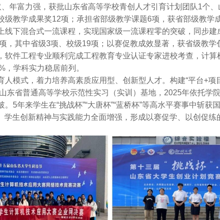
取、年富力强，获批山东省高等学校青创人才引育计划团队1个、
级教学成果奖12项；承担省部级教学课题6项，获省部级教学成
上线下混合式一流课程，实现国家级一流课程零的突破，同步建
2项，其中省级3项、校级19项；以赛促教成效显著，获省级教学
，软件工程专业顺利完成工程教育专业认证专家进校考查，计算
1%，学科实力稳居前列。
人模式，着力培养高素质应用型、创新型人才。构建“平台+项目
批山东省普通高等学校示范性实习（实训）基地，2025年依托学
5年来学生在“挑战杯”“大唐杯”“蓝桥杯”等高水平赛事中斩获国
9项。学生创新精神与实践能力全面增强，形成以赛促学、以创促练