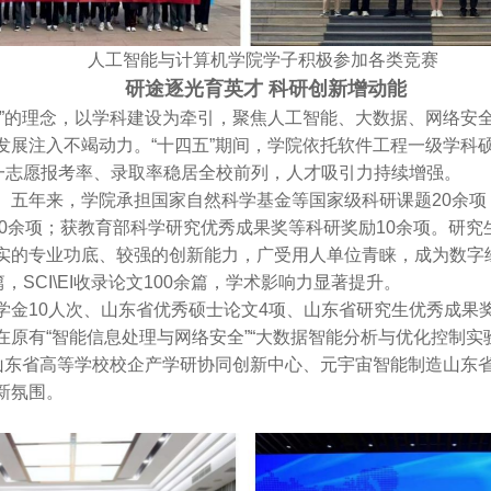
人工智能与计算机学院学子积极参加各类竞赛
研途逐光育英才 科研创新增动能
研”的理念，以学科建设为牵引，聚焦人工智能、大数据、网络安
发展注入不竭动力。“十四五”期间，学院依托软件工程一级学科
，一志愿报考率、录取率稳居全校前列，人才吸引力持续增强。
。五年来，学院承担国家自然科学基金等国家级科研课题20余项
00余项；获教育部科学研究优秀成果奖等科研奖励10余项。研究
扎实的专业功底、较强的创新能力，广受用人单位青睐，成为数字
SCI\EI收录论文100余篇，学术影响力显著提升。
学金10人次、山东省优秀硕士论文4项、山东省研究生优秀成果
原有“智能信息处理与网络安全”“大数据智能分析与优化控制实
、山东省高等学校校企产学研协同创新中心、元宇宙智能制造山东
新氛围。