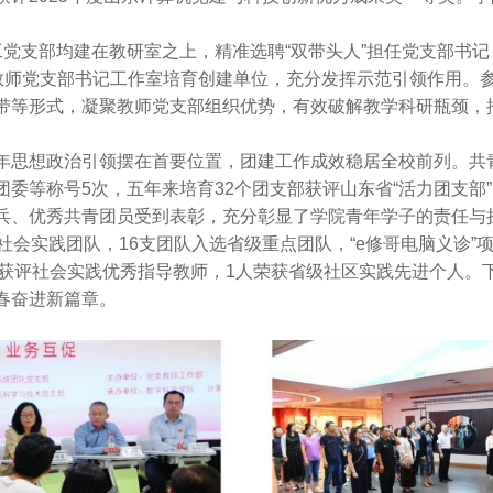
党支部均建在教研室之上，精准选聘“双带头人”担任党支部书记
教师党支部书记工作室培育创建单位，充分发挥示范引领作用。参加
带等形式，凝聚教师党支部组织优势，有效破解教学科研瓶颈，
。
年思想政治引领摆在首要位置，团建工作成效稳居全校前列。共
委等称号5次，五年来培育32个团支部获评山东省“活力团支部”
兵、优秀共青团员受到表彰，充分彰显了学院青年学子的责任与
社会实践团队，16支团队入选省级重点团队，“e修哥电脑义诊”
师获评社会实践优秀指导教师，1人荣获省级社区实践先进个人
春奋进新篇章。