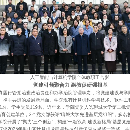
人工智能与计算机学院全体教职工合影
党建引领聚合力 融教促研强根基
真履行管党治党政治责任和办学治院管理职责，将党建建设与学
、携手共进的发展新局面。学院现有计算机科学与技术、软件工
61名、学生党员119名。近年来，学院党委入选聊城大学第二批
培育创建单位，2个党支部获评“聊城大学先进基层党组织”，多名教
学院开展了“聚力‘三个创新’，构建‘一融双高’建设新格局”基
评2025年度山东计算机党建与科技创新优秀成果奖一等奖。学院