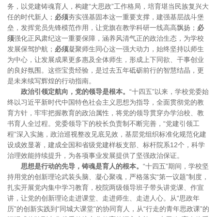
务，以党建铸魂育人，构建“大思政”工作格局，培育堪当民族复兴大
任的时代新人；
必须
夯实强基固本这一重要支撑，建强基层战斗堡
垒，发挥党员先锋模范作用，让党旗在教学科研一线高高飘扬；
必
须
强化正风肃纪这一重要保障，涵养风清气正的政治生态，为学校
发展保驾护航；
必须
凝聚师生同心这一强大动力，始终坚持以师生
为中心，让发展成果更多惠及全体师生，形成上下同欲、干事创业
的良好氛围。这些宝贵经验，是过去五年砥砺前行的智慧结晶，更
是未来续写辉煌的行动指南。
政治引领定航向，党的领导是根本。
“十四五”以来，学校党委始
终以习近平新时代中国特色社会主义思想为指导，全面贯彻党的教
育方针，牢牢把握教育的政治属性，将党的领导贯穿办学治校、教
书育人全过程。党委领导下的校长负责制不断完善，“党建引领工
程”深入实施，政治巡视整改见底见效，基层党组织标准化规范化建
设成效显著，建成全国和省级党建样板支部、标杆院系12个，科学
治理效能持续提升，为各项事业发展提供了坚强政治保证。
思想是行动的先导，铸魂是育人的根本。
“十四五”期间，学校坚
持用党的创新理论武装头脑、凝心聚魂，严格落实“第一议题”制度，
扎实开展党内集中学习教育，校院两级领导班子带头讲党课、作宣
讲，让党的创新理论走进课堂、走进师生、走进人心。从“思政年
历”的创新实践到“同城大课堂”的协同育人，从“行走的青年思政课”的